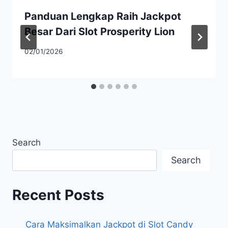
Panduan Lengkap Raih Jackpot
Besar Dari Slot Prosperity Lion
02/01/2026
Search
Search
Recent Posts
Cara Maksimalkan Jackpot di Slot Candy