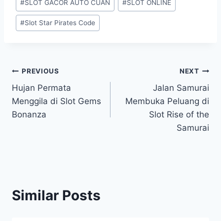
#
SLOT GACOR AUTO CUAN
#
SLOT ONLINE
#
Slot Star Pirates Code
Post
PREVIOUS
NEXT
Hujan Permata
Jalan Samurai
navigation
Menggila di Slot Gems
Membuka Peluang di
Bonanza
Slot Rise of the
Samurai
Similar Posts