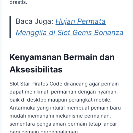
drastis.
Baca Juga:
Hujan Permata
Menggila di Slot Gems Bonanza
Kenyamanan Bermain dan
Aksesibilitas
Slot Star Pirates Code dirancang agar pemain
dapat menikmati permainan dengan nyaman,
baik di desktop maupun perangkat mobile.
Antarmuka yang intuitif membuat pemain baru
mudah memahami mekanisme permainan,
sementara pengalaman bermain tetap lancar
bagi pemain berpengalaman.