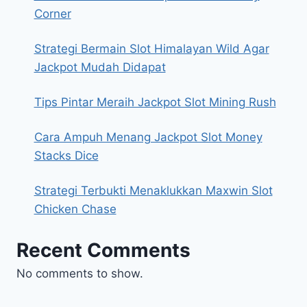
Corner
Strategi Bermain Slot Himalayan Wild Agar
Jackpot Mudah Didapat
Tips Pintar Meraih Jackpot Slot Mining Rush
Cara Ampuh Menang Jackpot Slot Money
Stacks Dice
Strategi Terbukti Menaklukkan Maxwin Slot
Chicken Chase
Recent Comments
No comments to show.