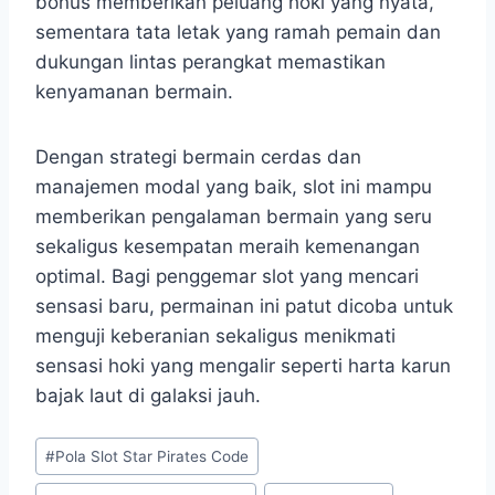
bonus memberikan peluang hoki yang nyata,
sementara tata letak yang ramah pemain dan
dukungan lintas perangkat memastikan
kenyamanan bermain.
Dengan strategi bermain cerdas dan
manajemen modal yang baik, slot ini mampu
memberikan pengalaman bermain yang seru
sekaligus kesempatan meraih kemenangan
optimal. Bagi penggemar slot yang mencari
sensasi baru, permainan ini patut dicoba untuk
menguji keberanian sekaligus menikmati
sensasi hoki yang mengalir seperti harta karun
bajak laut di galaksi jauh.
Post
#
Pola Slot Star Pirates Code
Tags: