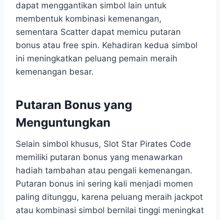
dapat menggantikan simbol lain untuk
membentuk kombinasi kemenangan,
sementara Scatter dapat memicu putaran
bonus atau free spin. Kehadiran kedua simbol
ini meningkatkan peluang pemain meraih
kemenangan besar.
Putaran Bonus yang
Menguntungkan
Selain simbol khusus, Slot Star Pirates Code
memiliki putaran bonus yang menawarkan
hadiah tambahan atau pengali kemenangan.
Putaran bonus ini sering kali menjadi momen
paling ditunggu, karena peluang meraih jackpot
atau kombinasi simbol bernilai tinggi meningkat