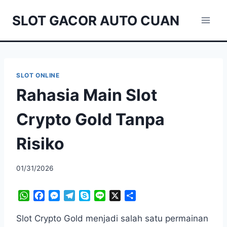
Skip
SLOT GACOR AUTO CUAN
to
content
SLOT ONLINE
Rahasia Main Slot
Crypto Gold Tanpa
Risiko
01/31/2026
W
F
M
T
S
L
X
S
h
a
e
e
k
i
h
a
c
s
l
y
n
a
Slot Crypto Gold menjadi salah satu permainan