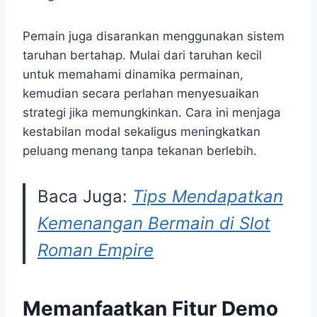
Pemain juga disarankan menggunakan sistem
taruhan bertahap. Mulai dari taruhan kecil
untuk memahami dinamika permainan,
kemudian secara perlahan menyesuaikan
strategi jika memungkinkan. Cara ini menjaga
kestabilan modal sekaligus meningkatkan
peluang menang tanpa tekanan berlebih.
Baca Juga:
Tips Mendapatkan
Kemenangan Bermain di Slot
Roman Empire
Memanfaatkan Fitur Demo