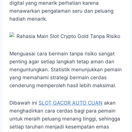
t
e
s
e
p
e
r
digital yang menarik perhatian karena
s
b
e
g
e
e
menawarkan pengalaman seru dan peluang
A
o
n
r
hadiah menarik.
p
o
g
a
p
k
e
m
r
Menguasai cara bermain tanpa risiko sangat
penting agar setiap langkah tetap aman dan
menguntungkan. Statistik menunjukkan pemain
yang memahami strategi bermain cerdas
cenderung memperoleh hasil lebih maksimal.
Dibawah ini
SLOT GACOR AUTO CUAN
akan
menghadirkan cara cerdas bagi para pemain
untuk meraih peluang menang tinggi, sehingga
setiap taruhan menjadi kesempatan emas