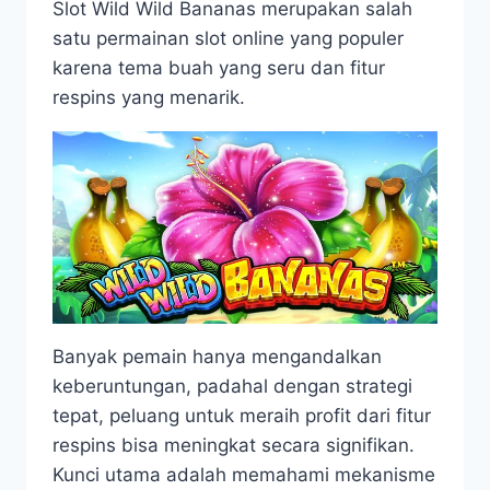
Slot Wild Wild Bananas merupakan salah
satu permainan slot online yang populer
karena tema buah yang seru dan fitur
respins yang menarik.
Banyak pemain hanya mengandalkan
keberuntungan, padahal dengan strategi
tepat, peluang untuk meraih profit dari fitur
respins bisa meningkat secara signifikan.
Kunci utama adalah memahami mekanisme