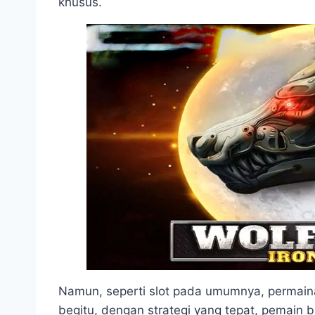
khusus.
Namun, seperti slot pada umumnya, permaina
begitu, dengan strategi yang tepat, pemain