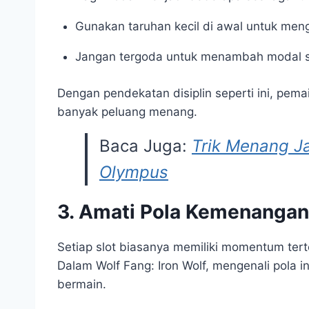
Gunakan taruhan kecil di awal untuk men
Jangan tergoda untuk menambah modal s
Dengan pendekatan disiplin seperti ini, pema
banyak peluang menang.
Baca Juga:
Trik Menang Ja
Olympus
3. Amati Pola Kemenanga
Setiap slot biasanya memiliki momentum ter
Dalam Wolf Fang: Iron Wolf, mengenali pola
bermain.