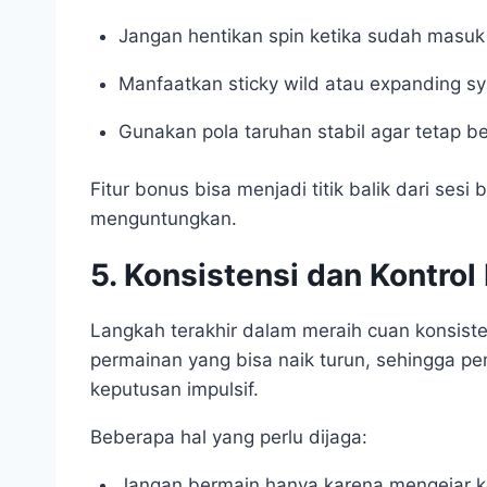
Jangan hentikan spin ketika sudah masu
Manfaatkan sticky wild atau expanding sy
Gunakan pola taruhan stabil agar tetap be
Fitur bonus bisa menjadi titik balik dari ses
menguntungkan.
5. Konsistensi dan Kontrol
Langkah terakhir dalam meraih cuan konsiste
permainan yang bisa naik turun, sehingga p
keputusan impulsif.
Beberapa hal yang perlu dijaga:
Jangan bermain hanya karena mengejar 