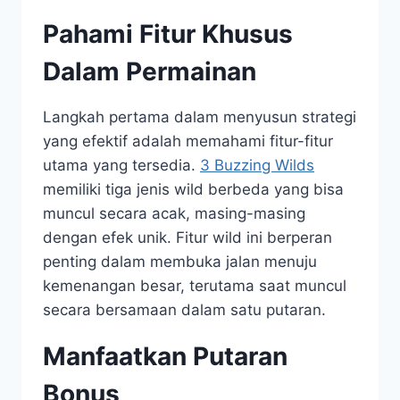
Pahami Fitur Khusus
Dalam Permainan
Langkah pertama dalam menyusun strategi
yang efektif adalah memahami fitur-fitur
utama yang tersedia.
3 Buzzing Wilds
memiliki tiga jenis wild berbeda yang bisa
muncul secara acak, masing-masing
dengan efek unik. Fitur wild ini berperan
penting dalam membuka jalan menuju
kemenangan besar, terutama saat muncul
secara bersamaan dalam satu putaran.
Manfaatkan Putaran
Bonus