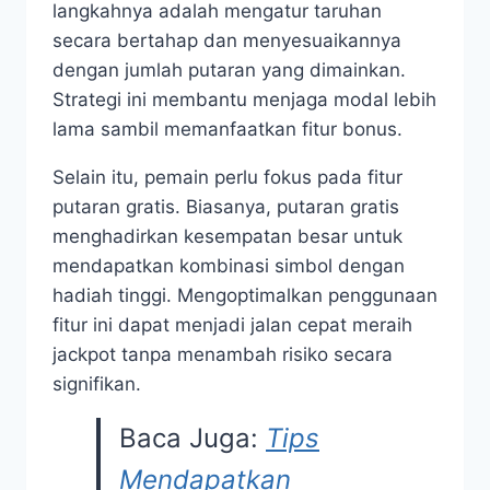
langkahnya adalah mengatur taruhan
secara bertahap dan menyesuaikannya
dengan jumlah putaran yang dimainkan.
Strategi ini membantu menjaga modal lebih
lama sambil memanfaatkan fitur bonus.
Selain itu, pemain perlu fokus pada fitur
putaran gratis. Biasanya, putaran gratis
menghadirkan kesempatan besar untuk
mendapatkan kombinasi simbol dengan
hadiah tinggi. Mengoptimalkan penggunaan
fitur ini dapat menjadi jalan cepat meraih
jackpot tanpa menambah risiko secara
signifikan.
Baca Juga:
Tips
Mendapatkan