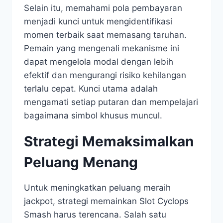
Selain itu, memahami pola pembayaran
menjadi kunci untuk mengidentifikasi
momen terbaik saat memasang taruhan.
Pemain yang mengenali mekanisme ini
dapat mengelola modal dengan lebih
efektif dan mengurangi risiko kehilangan
terlalu cepat. Kunci utama adalah
mengamati setiap putaran dan mempelajari
bagaimana simbol khusus muncul.
Strategi Memaksimalkan
Peluang Menang
Untuk meningkatkan peluang meraih
jackpot, strategi memainkan Slot Cyclops
Smash harus terencana. Salah satu