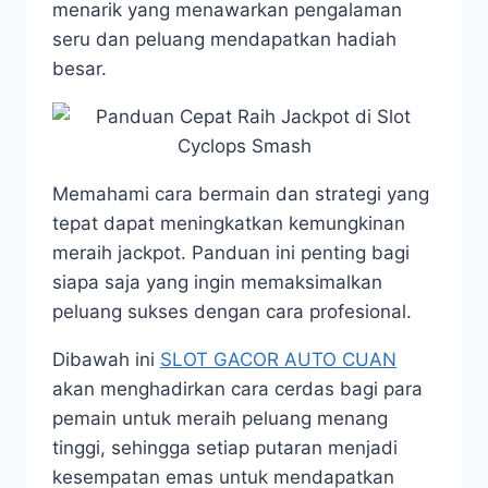
menarik yang menawarkan pengalaman
seru dan peluang mendapatkan hadiah
besar.
Memahami cara bermain dan strategi yang
tepat dapat meningkatkan kemungkinan
meraih jackpot. Panduan ini penting bagi
siapa saja yang ingin memaksimalkan
peluang sukses dengan cara profesional.
Dibawah ini
SLOT GACOR AUTO CUAN
akan menghadirkan cara cerdas bagi para
pemain untuk meraih peluang menang
tinggi, sehingga setiap putaran menjadi
kesempatan emas untuk mendapatkan