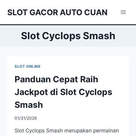
Skip
SLOT GACOR AUTO CUAN
to
content
Slot Cyclops Smash
SLOT ONLINE
Panduan Cepat Raih
Jackpot di Slot Cyclops
Smash
01/31/2026
Slot Cyclops Smash merupakan permainan