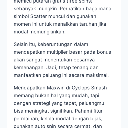
memicu putaran gratis (free spins)
sebanyak mungkin. Perhatikan bagaimana
simbol Scatter muncul dan gunakan
momen ini untuk menaikkan taruhan jika
modal memungkinkan.
Selain itu, keberuntungan dalam
mendapatkan multiplier besar pada bonus
akan sangat menentukan besarnya
kemenangan. Jadi, tetap tenang dan
manfaatkan peluang ini secara maksimal.
Mendapatkan Maxwin di Cyclops Smash
memang bukan hal yang mudah, tapi
dengan strategi yang tepat, peluangmu
bisa meningkat signifikan. Pahami fitur
permainan, kelola modal dengan bijak,
gunakan auto spin secara cermat, dan