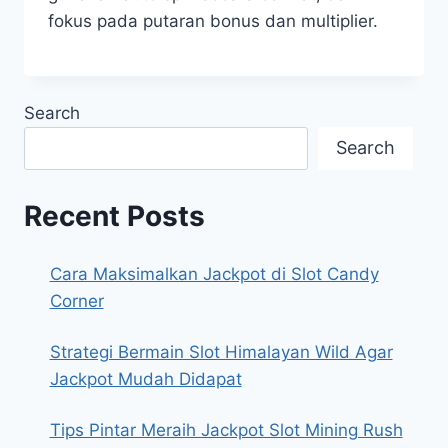
fokus pada putaran bonus dan multiplier.
Search
Search
Recent Posts
Cara Maksimalkan Jackpot di Slot Candy
Corner
Strategi Bermain Slot Himalayan Wild Agar
Jackpot Mudah Didapat
Tips Pintar Meraih Jackpot Slot Mining Rush