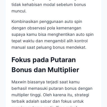
tidak kehabisan modal sebelum bonus
muncul.
Kombinasikan penggunaan auto spin
dengan observasi pola kemenangan
supaya kamu bisa menghentikan auto spin
tepat waktu dan mengambil alih kontrol
manual saat peluang bonus mendekat.
Fokus pada Putaran
Bonus dan Multiplier
Maxwin biasanya terjadi saat kamu
berhasil memasuki putaran bonus dengan
multiplier tinggi. Oleh karena itu, strategi
terbaik adalah sabar dan fokus untuk