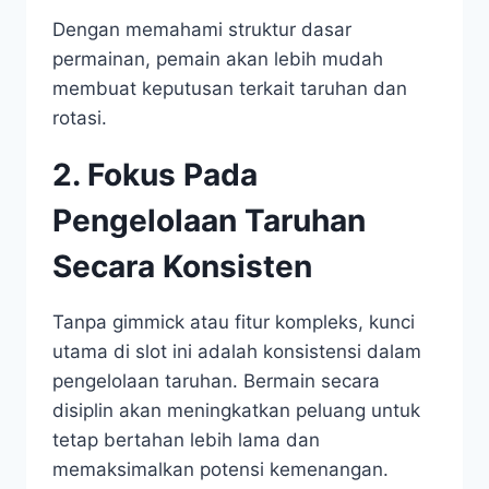
Dengan memahami struktur dasar
permainan, pemain akan lebih mudah
membuat keputusan terkait taruhan dan
rotasi.
2. Fokus Pada
Pengelolaan Taruhan
Secara Konsisten
Tanpa gimmick atau fitur kompleks, kunci
utama di slot ini adalah konsistensi dalam
pengelolaan taruhan. Bermain secara
disiplin akan meningkatkan peluang untuk
tetap bertahan lebih lama dan
memaksimalkan potensi kemenangan.