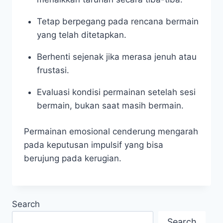
Tetap berpegang pada rencana bermain
yang telah ditetapkan.
Berhenti sejenak jika merasa jenuh atau
frustasi.
Evaluasi kondisi permainan setelah sesi
bermain, bukan saat masih bermain.
Permainan emosional cenderung mengarah
pada keputusan impulsif yang bisa
berujung pada kerugian.
Search
Search