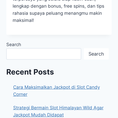
lengkap dengan bonus, free spins, dan tips
rahasia supaya peluang menangmu makin
maksimal!
Search
Search
Recent Posts
Cara Maksimalkan Jackpot di Slot Candy
Corner
Strategi Bermain Slot Himalayan Wild Agar
Jackpot Mudah Didapat