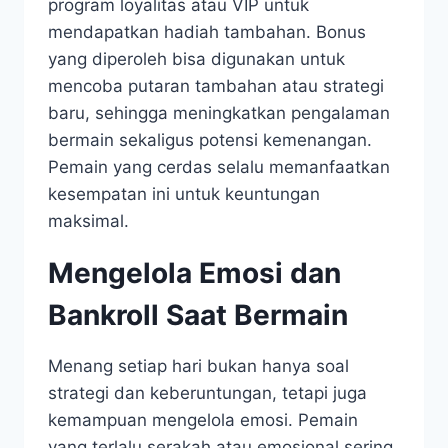
program loyalitas atau VIP untuk
mendapatkan hadiah tambahan. Bonus
yang diperoleh bisa digunakan untuk
mencoba putaran tambahan atau strategi
baru, sehingga meningkatkan pengalaman
bermain sekaligus potensi kemenangan.
Pemain yang cerdas selalu memanfaatkan
kesempatan ini untuk keuntungan
maksimal.
Mengelola Emosi dan
Bankroll Saat Bermain
Menang setiap hari bukan hanya soal
strategi dan keberuntungan, tetapi juga
kemampuan mengelola emosi. Pemain
yang terlalu serakah atau emosional sering