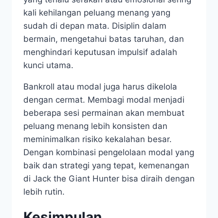
kali kehilangan peluang menang yang
sudah di depan mata. Disiplin dalam
bermain, mengetahui batas taruhan, dan
menghindari keputusan impulsif adalah
kunci utama.
Bankroll atau modal juga harus dikelola
dengan cermat. Membagi modal menjadi
beberapa sesi permainan akan membuat
peluang menang lebih konsisten dan
meminimalkan risiko kekalahan besar.
Dengan kombinasi pengelolaan modal yang
baik dan strategi yang tepat, kemenangan
di Jack the Giant Hunter bisa diraih dengan
lebih rutin.
Kesimpulan