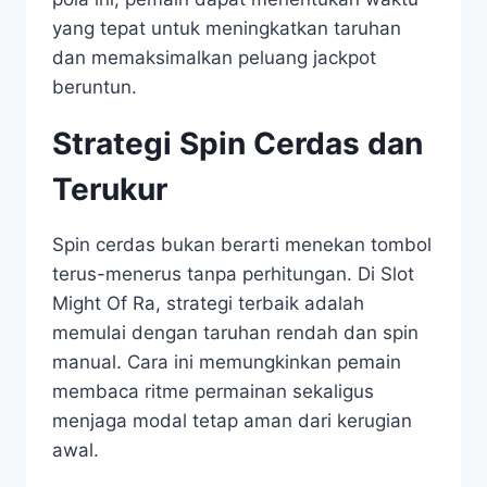
yang tepat untuk meningkatkan taruhan
dan memaksimalkan peluang jackpot
beruntun.
Strategi Spin Cerdas dan
Terukur
Spin cerdas bukan berarti menekan tombol
terus-menerus tanpa perhitungan. Di Slot
Might Of Ra, strategi terbaik adalah
memulai dengan taruhan rendah dan spin
manual. Cara ini memungkinkan pemain
membaca ritme permainan sekaligus
menjaga modal tetap aman dari kerugian
awal.