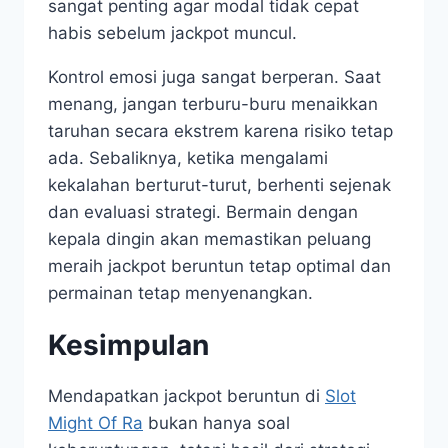
sangat penting agar modal tidak cepat
habis sebelum jackpot muncul.
Kontrol emosi juga sangat berperan. Saat
menang, jangan terburu-buru menaikkan
taruhan secara ekstrem karena risiko tetap
ada. Sebaliknya, ketika mengalami
kekalahan berturut-turut, berhenti sejenak
dan evaluasi strategi. Bermain dengan
kepala dingin akan memastikan peluang
meraih jackpot beruntun tetap optimal dan
permainan tetap menyenangkan.
Kesimpulan
Mendapatkan jackpot beruntun di
Slot
Might Of Ra
bukan hanya soal