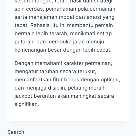
keberuntungan, tetapi hasil dari strategi
spin cerdas, pemahaman pola permainan,
serta manajemen modal dan emosi yang
tepat. Rahasia jitu ini membantu pemain
bermain lebih terarah, menikmati setiap
putaran, dan membuka jalan menuju
kemenangan besar dengan lebih cepat.
Dengan memahami karakter permainan,
mengatur taruhan secara terukur,
memanfaatkan fitur bonus dengan optimal,
dan menjaga disiplin, peluang meraih
jackpot beruntun akan meningkat secara
signifikan.
Search