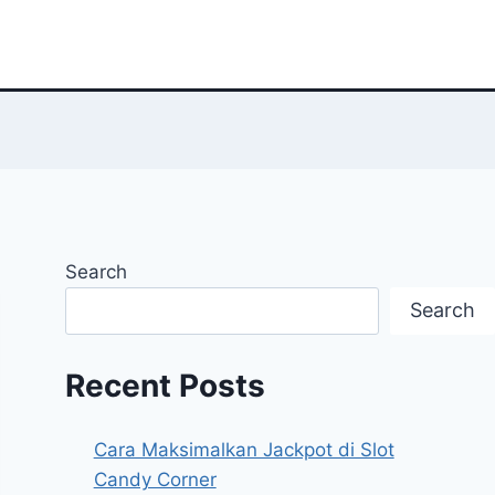
Search
Search
Recent Posts
Cara Maksimalkan Jackpot di Slot
Candy Corner