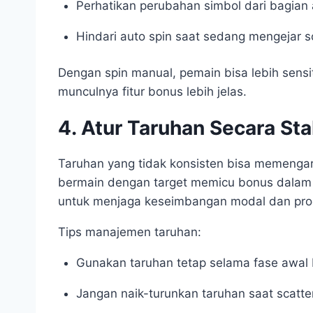
Perhatikan perubahan simbol dari bagian 
Hindari auto spin saat sedang mengejar sc
Dengan spin manual, pemain bisa lebih sens
munculnya fitur bonus lebih jelas.
4. Atur Taruhan Secara Sta
Taruhan yang tidak konsisten bisa memengar
bermain dengan target memicu bonus dalam du
untuk menjaga keseimbangan modal dan pro
Tips manajemen taruhan:
Gunakan taruhan tetap selama fase awal 
Jangan naik-turunkan taruhan saat scatter