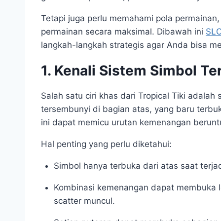
Tetapi juga perlu memahami pola permainan, 
permainan secara maksimal. Dibawah ini
SL
langkah-langkah strategis agar Anda bisa m
1. Kenali Sistem Simbol Ter
Salah satu ciri khas dari Tropical Tiki adal
tersembunyi di bagian atas, yang baru terbu
ini dapat memicu urutan kemenangan berun
Hal penting yang perlu diketahui:
Simbol hanya terbuka dari atas saat ter
Kombinasi kemenangan dapat membuka le
scatter muncul.