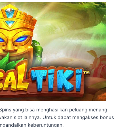
e Spins yang bisa menghasilkan peluang menang
yakan slot lainnya. Untuk dapat mengakses bonus
mengandalkan keberuntungan.