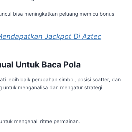
muncul bisa meningkatkan peluang memicu bonus
Mendapatkan Jackpot Di Aztec
ual Untuk Baca Pola
lebih baik perubahan simbol, posisi scatter, dan
g untuk menganalisa dan mengatur strategi
untuk mengenali ritme permainan.