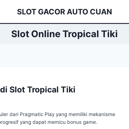
SLOT GACOR AUTO CUAN
Slot Online Tropical Tiki
 Slot Tropical Tiki
puler dari Pragmatic Play yang memiliki mekanisme
n progresif yang dapat memicu bonus game.