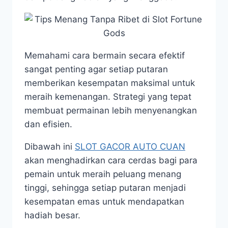
Memahami cara bermain secara efektif
sangat penting agar setiap putaran
memberikan kesempatan maksimal untuk
meraih kemenangan. Strategi yang tepat
membuat permainan lebih menyenangkan
dan efisien.
Dibawah ini
SLOT GACOR AUTO CUAN
akan menghadirkan cara cerdas bagi para
pemain untuk meraih peluang menang
tinggi, sehingga setiap putaran menjadi
kesempatan emas untuk mendapatkan
hadiah besar.