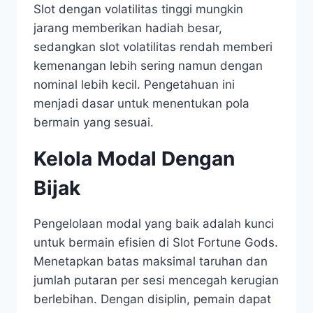
Slot dengan volatilitas tinggi mungkin
jarang memberikan hadiah besar,
sedangkan slot volatilitas rendah memberi
kemenangan lebih sering namun dengan
nominal lebih kecil. Pengetahuan ini
menjadi dasar untuk menentukan pola
bermain yang sesuai.
Kelola Modal Dengan
Bijak
Pengelolaan modal yang baik adalah kunci
untuk bermain efisien di Slot Fortune Gods.
Menetapkan batas maksimal taruhan dan
jumlah putaran per sesi mencegah kerugian
berlebihan. Dengan disiplin, pemain dapat