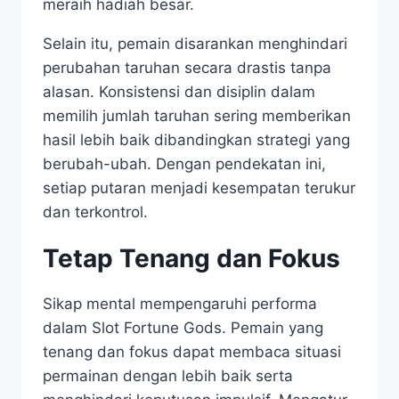
meraih hadiah besar.
Selain itu, pemain disarankan menghindari
perubahan taruhan secara drastis tanpa
alasan. Konsistensi dan disiplin dalam
memilih jumlah taruhan sering memberikan
hasil lebih baik dibandingkan strategi yang
berubah-ubah. Dengan pendekatan ini,
setiap putaran menjadi kesempatan terukur
dan terkontrol.
Tetap Tenang dan Fokus
Sikap mental mempengaruhi performa
dalam Slot Fortune Gods. Pemain yang
tenang dan fokus dapat membaca situasi
permainan dengan lebih baik serta